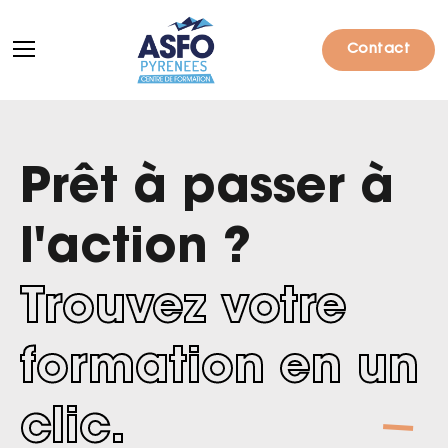
Contact
Prêt à passer à
Formations
Particuliers
l'action ?
Entreprises
Trouvez votre
Qui sommes-nous ?
Actualités
formation en un
Informations pratiques
clic.
Notre catalogue