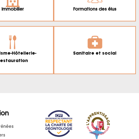
Immobilier
Formations des élus
isme-Hôtellerie-
Sanitaire et social
estauration
ion
rénées
ers