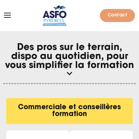
Contact
Des pros sur le terrain,
Formations
dispo au quotidien, pour
vous simplifier la formation
Particuliers
Entreprises
Qui sommes-nous ?
Commerciale et conseillères
Actualités
formation
Informations pratiques
Notre catalogue