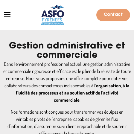
Contact
Gestion administrative et
Formations
commerciale
Dans l’environnement professionnel actuel, une gestion administrative
Particuliers
et commerciale rigoureuse et efficace est le pilier de la réussite de toute
entreprise. Nous vous proposons une offre complète pour doter vos
Entreprises
collaborateurs des compétences indispensables à l’
organisation, à la
Qui sommes-nous ?
fluidité des processus et au soutien actif de l’activité
commerciale
.
Actualités
Nos formations sont conçues pour transformer vos équipes en
Informations pratiques
véritables pivots de l’entreprise, capables de gérer les flux
d’information, d’assurer un suivi client irréprochable et de soutenir
Notre catalogue
efficacement la force de vente.