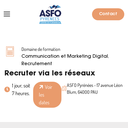
Contact
Domaine de formation
Formations
,
Communication et Marketing Digital
Particuliers
Recrutement
Recruter via les réseaux
Entreprises
1 jour, soit
ASFO Pyrénées - 17 avenue Léon
Voir
Qui sommes-nous ?
Blum, 64000 PAU
7 heures.
les
Actualités
dates
Informations pratiques
Notre catalogue