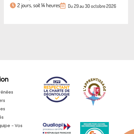
2 jours, soit 14 heures
Du 29 au 30 octobre 2026
ion
rénées
ers
ses
és
quipe – Vos