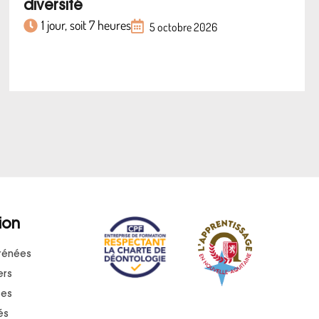
diversité
1 jour, soit 7 heures
5 octobre 2026
ion
rénées
ers
ses
és