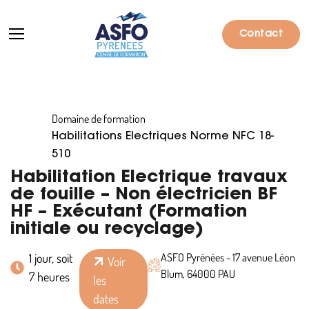
Contact
Domaine de formation
Formations
Habilitations Electriques Norme NFC 18-
Particuliers
510
Habilitation Electrique travaux
Entreprises
de fouille – Non électricien BF
HF – Exécutant (Formation
Qui sommes-nous ?
initiale ou recyclage)
Actualités
1 jour, soit
ASFO Pyrénées - 17 avenue Léon
Voir
Informations pratiques
Blum, 64000 PAU
7 heures
les
dates
Notre catalogue