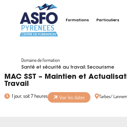
Formations
Particuliers
Domaine de formation
,
Santé et sécurité au travail
Secourisme
MAC SST – Maintien et Actualisa
Travail
1 jour, soit 7 heures
Tarbes/ Lanne
Voir les dates