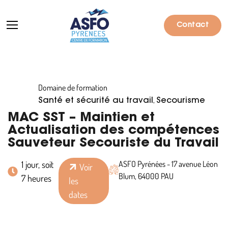
Contact
Domaine de formation
Formations
,
Santé et sécurité au travail
Secourisme
Particuliers
MAC SST – Maintien et
Actualisation des compétences
Entreprises
Sauveteur Secouriste du Travail
Qui sommes-nous ?
1 jour, soit
ASFO Pyrénées - 17 avenue Léon
Voir
Blum, 64000 PAU
7 heures
Actualités
les
dates
Informations pratiques
Notre catalogue