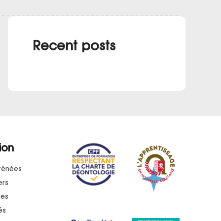
Recent posts
ion
rénées
ers
ses
és