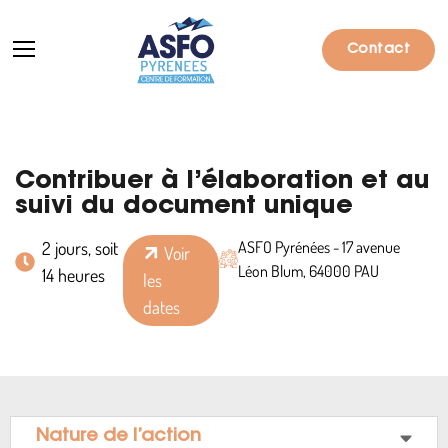
Contact
Formations
Contribuer à l’élaboration et au
suivi du document unique
Particuliers
2 jours, soit
ASFO Pyrénées - 17 avenue
Voir
Entreprises
Léon Blum, 64000 PAU
14 heures
les
dates
Qui sommes-nous ?
Actualités
Informations pratiques
Notre catalogue
Nature de l’action