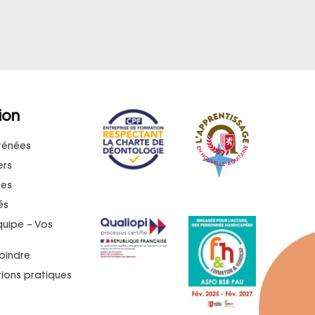
ion
rénées
ers
ses
és
quipe – Vos
oindre
ions pratiques
t