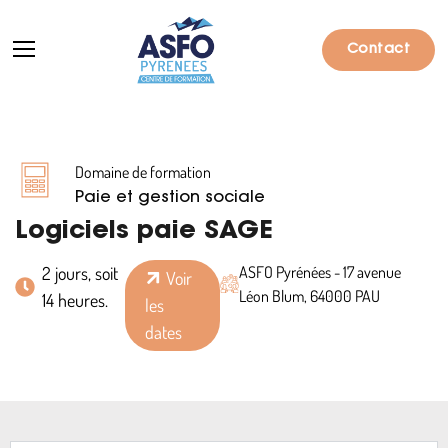
Contact
Domaine de formation
Formations
Paie et gestion sociale
Particuliers
Logiciels paie SAGE
Entreprises
2 jours, soit
ASFO Pyrénées - 17 avenue
Voir
Léon Blum, 64000 PAU
14 heures.
les
Qui sommes-nous ?
dates
Actualités
Informations pratiques
Notre catalogue