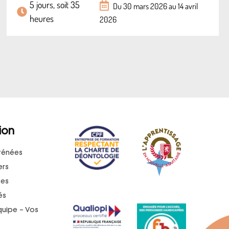
5 jours, soit 35
Du 30 mars 2026 au 14 avril
heures
2026
ion
rénées
ers
ses
és
quipe – Vos