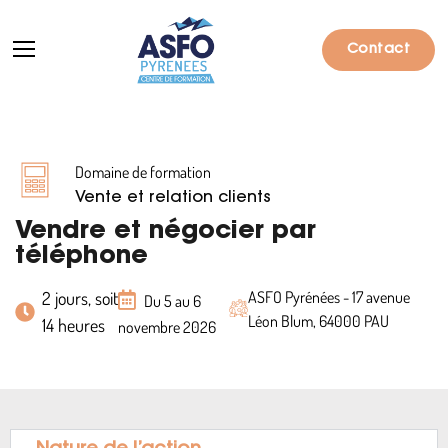
Contact
Domaine de formation
Formations
Vente et relation clients
Particuliers
Vendre et négocier par
téléphone
Entreprises
2 jours, soit
ASFO Pyrénées - 17 avenue
Du 5 au 6
Qui sommes-nous ?
Léon Blum, 64000 PAU
14 heures
novembre 2026
Actualités
Informations pratiques
Notre catalogue