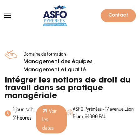
Contact
Domaine de formation
Formations
,
Management des équipes
Particuliers
Management et qualité
Intégrer les notions de droit du
Entreprises
travail dans sa pratique
managériale
Qui sommes-nous ?
1 jour, soit
ASFO Pyrénées - 17 avenue Léon
Actualités
Voir
Blum, 64000 PAU
7 heures
les
Informations pratiques
dates
Notre catalogue