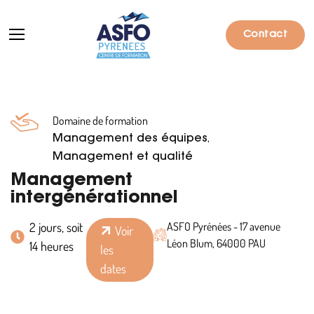
Contact
Domaine de formation
Formations
,
Management des équipes
Particuliers
Management et qualité
Management
Entreprises
intergénérationnel
Qui sommes-nous ?
2 jours, soit
ASFO Pyrénées - 17 avenue
Voir
Léon Blum, 64000 PAU
14 heures
Actualités
les
dates
Informations pratiques
Notre catalogue