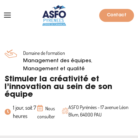
Contact
Domaine de formation
Formations
,
Management des équipes
Particuliers
Management et qualité
Stimuler la créativité et
Entreprises
l’innovation au sein de son
équipe
Qui sommes-nous ?
1 jour, soit 7
ASFO Pyrénées - 17 avenue Léon
Actualités
Nous
Blum, 64000 PAU
heures
consulter
Informations pratiques
Notre catalogue