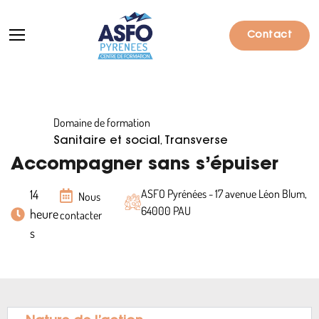
Contact
Domaine de formation
Formations
,
Sanitaire et social
Transverse
Particuliers
Accompagner sans s’épuiser
Entreprises
14
ASFO Pyrénées - 17 avenue Léon Blum,
Nous
64000 PAU
heure
contacter
Qui sommes-nous ?
s
Actualités
Informations pratiques
Notre catalogue