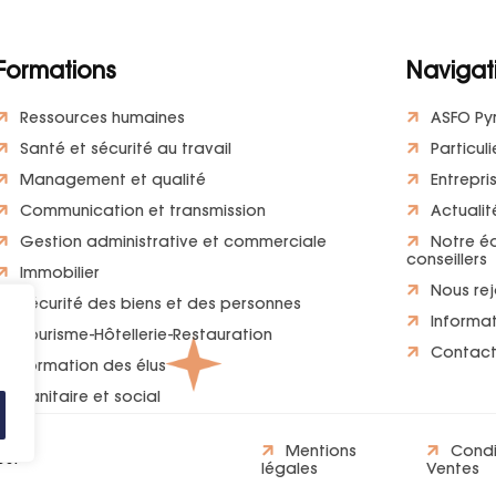
Formations
Navigat
Ressources humaines
ASFO Py
Santé et sécurité au travail
Particuli
Management et qualité
Entrepri
Communication et transmission
Actualit
Gestion administrative et commerciale
Notre é
conseillers
Immobilier
Nous rej
Sécurité des biens et des personnes
Informat
Tourisme-Hôtellerie-Restauration
Contac
Formation des élus
Sanitaire et social
Mentions
Condi
és.
légales
Ventes