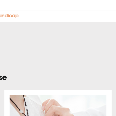
handicap
se