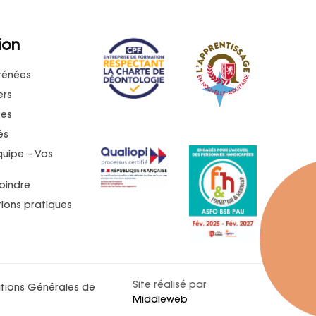
ion
rénées
ers
ses
és
quipe – Vos
oindre
ions pratiques
t
Site réalisé par
tions Générales de
Middleweb