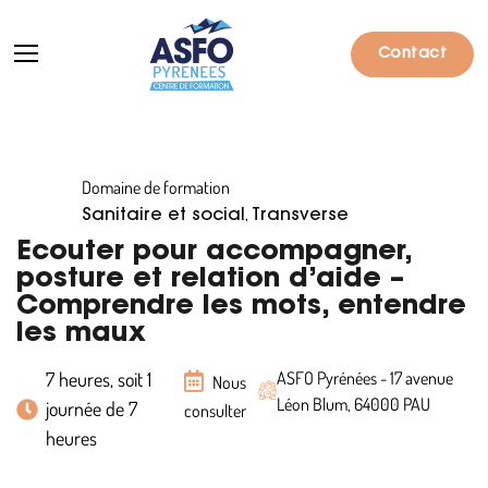
Contact
Domaine de formation
Formations
,
Sanitaire et social
Transverse
Particuliers
Ecouter pour accompagner,
posture et relation d’aide –
Entreprises
Comprendre les mots, entendre
les maux
Qui sommes-nous ?
7 heures, soit 1
ASFO Pyrénées - 17 avenue
Actualités
Nous
Léon Blum, 64000 PAU
journée de 7
consulter
Informations pratiques
heures
Notre catalogue