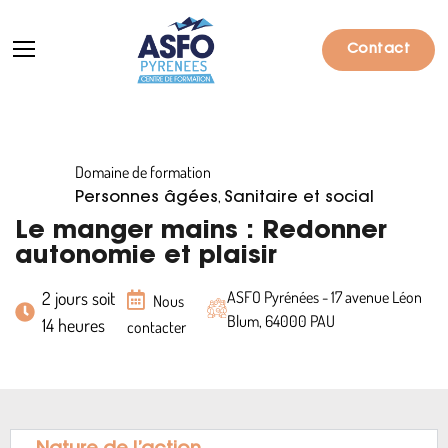
Contact
Domaine de formation
Formations
,
Personnes âgées
Sanitaire et social
Particuliers
Le manger mains : Redonner
autonomie et plaisir
Entreprises
2 jours soit
ASFO Pyrénées - 17 avenue Léon
Nous
Qui sommes-nous ?
Blum, 64000 PAU
14 heures
contacter
Actualités
Informations pratiques
Notre catalogue