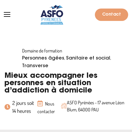
Contact
Domaine de formation
Formations
,
,
Personnes âgées
Sanitaire et social
Particuliers
Transverse
Mieux accompagner les
Entreprises
personnes en situation
d’addiction à domicile
Qui sommes-nous ?
2 jours soit
ASFO Pyrénées - 17 avenue Léon
Actualités
Nous
Blum, 64000 PAU
14 heures
contacter
Informations pratiques
Notre catalogue