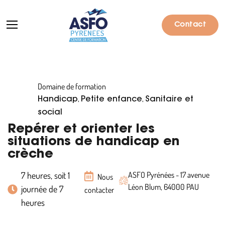
Contact
Domaine de formation
Formations
,
,
Handicap
Petite enfance
Sanitaire et
Particuliers
social
Repérer et orienter les
Entreprises
situations de handicap en
crèche
Qui sommes-nous ?
7 heures, soit 1
ASFO Pyrénées - 17 avenue
Actualités
Nous
Léon Blum, 64000 PAU
journée de 7
contacter
Informations pratiques
heures
Notre catalogue