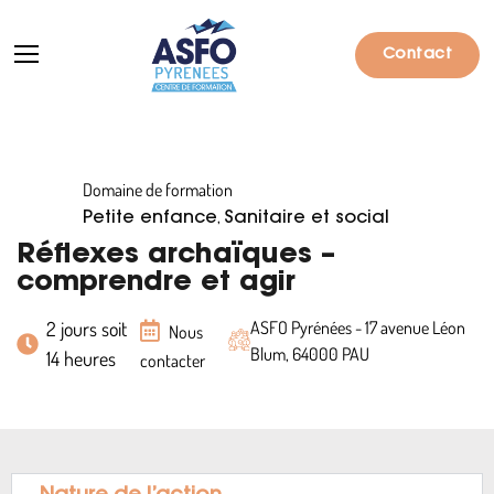
Contact
Domaine de formation
Formations
,
Petite enfance
Sanitaire et social
Particuliers
Réflexes archaïques –
comprendre et agir
Entreprises
2 jours soit
ASFO Pyrénées - 17 avenue Léon
Nous
Qui sommes-nous ?
Blum, 64000 PAU
14 heures
contacter
Actualités
Informations pratiques
Notre catalogue