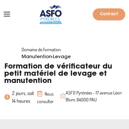
Contact
Domaine de formation
Formations
Manutention-Levage
Particuliers
Formation de vérificateur du
petit matériel de levage et
Entreprises
manutention
Qui sommes-nous ?
2 jours, soit
ASFO Pyrénées - 17 avenue Léon
Nous
Blum, 64000 PAU
14 heures
Actualités
consulter
Informations pratiques
Notre catalogue