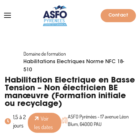
Contact
Domaine de formation
Formations
Habilitations Electriques Norme NFC 18-
Particuliers
510
Habilitation Electrique en Basse
Entreprises
Tension – Non électricien BE
manœuvre (Formation initiale
Qui sommes-nous ?
ou recyclage)
Actualités
1,5 à 2
ASFO Pyrénées - 17 avenue Léon
Voir
Informations pratiques
Blum, 64000 PAU
jours
les dates
Notre catalogue