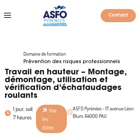
Contact
Domaine de formation
Formations
Prévention des risques professionnels
Particuliers
Travail en hauteur – Montage,
démontage, utilisation et
Entreprises
vérification d’échafaudages
roulants
Qui sommes-nous ?
1 jour, soit
ASFO Pyrénées - 17 avenue Léon
Actualités
Voir
Blum, 64000 PAU
7 heures
les
Informations pratiques
dates
Notre catalogue