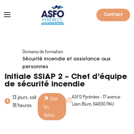
Contact
Domaine de formation
Formations
Sécurité incendie et assistance aux
Particuliers
personnes
Initiale SSIAP 2 – Chef d’équipe
Entreprises
de sécurité incendie
Qui sommes-nous ?
13 jours, soit
ASFO Pyrénées - 17 avenue
Voir
Léon Blum, 64000 PAU
91 heures
Actualités
les
dates
Informations pratiques
Notre catalogue