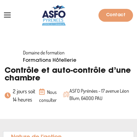
Contact
Domaine de formation
Formations
Formations Hôtellerie
Particuliers
Contrôle et auto-contrôle d’une
chambre
Entreprises
2 jours soit
ASFO Pyrénées - 17 avenue Léon
Nous
Qui sommes-nous ?
Blum, 64000 PAU
14 heures
consulter
Actualités
Informations pratiques
Notre catalogue