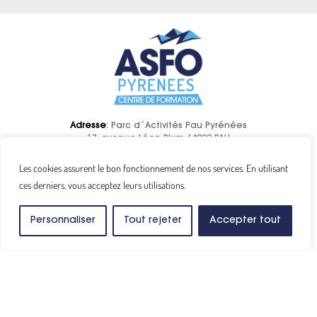
Adresse
: Parc d´Activités Pau Pyrénées
17, avenue Léon Blum 64000 PAU
Tél:
05 59 90 01 20
E-mail:
contact@asfo.fr
Les cookies assurent le bon fonctionnement de nos services. En utilisant
ces derniers, vous acceptez leurs utilisations.
Personnaliser
Tout rejeter
Accepter tout
Formations
Ressources humaines
Santé et sécurité au travail
Management et qualité
Communication et transmission