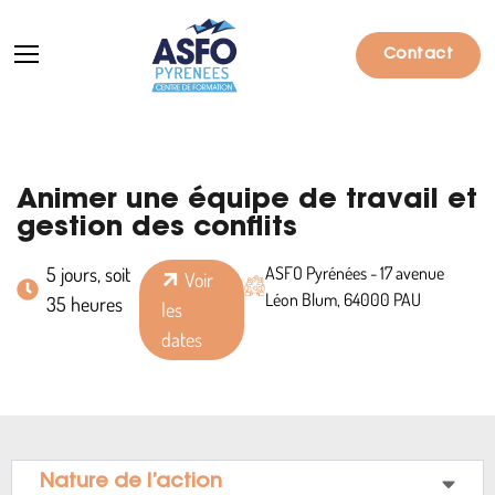
Contact
Formations
Animer une équipe de travail et
gestion des conflits
Particuliers
5 jours, soit
ASFO Pyrénées - 17 avenue
Voir
Entreprises
Léon Blum, 64000 PAU
35 heures
les
dates
Qui sommes-nous ?
Actualités
Informations pratiques
Notre catalogue
Nature de l’action