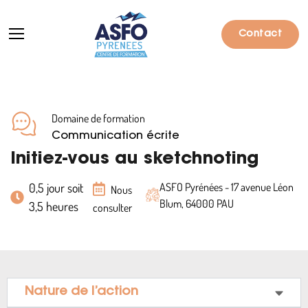
Contact
Domaine de formation
Formations
Communication écrite
Particuliers
Initiez-vous au sketchnoting
Entreprises
0,5 jour soit
ASFO Pyrénées - 17 avenue Léon
Nous
Blum, 64000 PAU
3,5 heures
consulter
Qui sommes-nous ?
Actualités
Informations pratiques
Nature de l’action
Notre catalogue