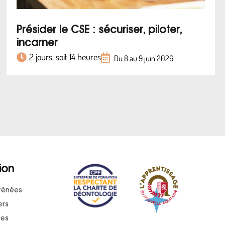
Présider le CSE : sécuriser, piloter,
incarner
2 jours, soit 14 heures
Du 8 au 9 juin 2026
ion
rénées
ers
ses