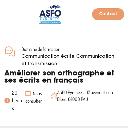
Contact
Domaine de formation
Formations
,
Communication écrite
Communication
Particuliers
et transmission
Améliorer son orthographe et
Entreprises
ses écrits en français
Qui sommes-nous ?
20
ASFO Pyrénées - 17 avenue Léon
Nous
Blum, 64000 PAU
heure
Actualités
consulter
s
Informations pratiques
Notre catalogue