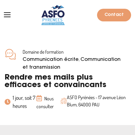
Contact
Domaine de formation
Formations
,
Communication écrite
Communication
Particuliers
et transmission
Rendre mes mails plus
Entreprises
efficaces et convaincants
Qui sommes-nous ?
1 jour, soit 7
ASFO Pyrénées - 17 avenue Léon
Nous
Blum, 64000 PAU
heures
Actualités
consulter
Informations pratiques
Notre catalogue