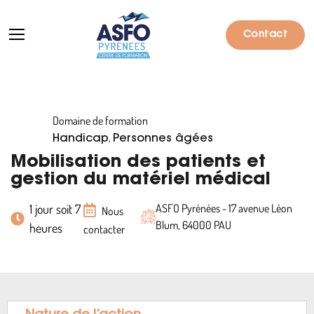
Contact
Domaine de formation
Formations
,
Handicap
Personnes âgées
Particuliers
Mobilisation des patients et
gestion du matériel médical
Entreprises
1 jour soit 7
ASFO Pyrénées - 17 avenue Léon
Nous
Qui sommes-nous ?
Blum, 64000 PAU
heures
contacter
Actualités
Informations pratiques
Notre catalogue