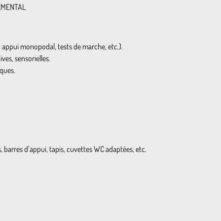
NEMENTAL
o, appui monopodal, tests de marche, etc.).
ves, sensorielles.
iques.
s, barres d’appui, tapis, cuvettes WC adaptées, etc.