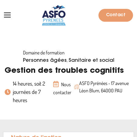
Contact
Domaine de formation
Formations
,
Personnes âgées
Sanitaire et social
Particuliers
Gestion des troubles cognitifs
Entreprises
14 heures, soit 2
ASFO Pyrénées - 17 avenue
Nous
Léon Blum, 64000 PAU
journées de 7
contacter
Qui sommes-nous ?
heures
Actualités
Informations pratiques
Notre catalogue