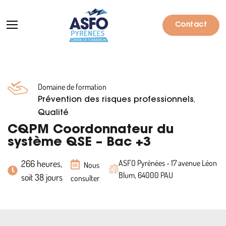
Contact
Domaine de formation
Formations
,
Prévention des risques professionnels
Particuliers
Qualité
CQPM Coordonnateur du
Entreprises
système QSE – Bac +3
Qui sommes-nous ?
266 heures,
ASFO Pyrénées - 17 avenue Léon
Nous
Blum, 64000 PAU
soit 38 jours
Actualités
consulter
Informations pratiques
Notre catalogue