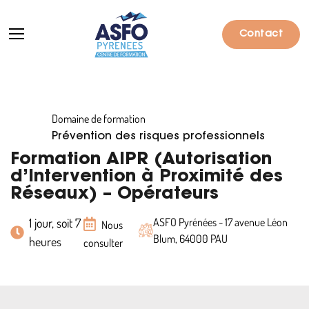
Contact
Domaine de formation
Formations
Prévention des risques professionnels
Particuliers
Formation AIPR (Autorisation
d’Intervention à Proximité des
Entreprises
Réseaux) – Opérateurs
Qui sommes-nous ?
1 jour, soit 7
ASFO Pyrénées - 17 avenue Léon
Nous
Blum, 64000 PAU
heures
Actualités
consulter
Informations pratiques
Notre catalogue