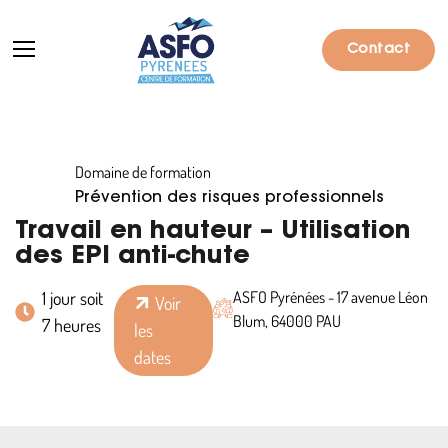
Contact
Domaine de formation
Formations
Prévention des risques professionnels
Particuliers
Travail en hauteur – Utilisation
des EPI anti-chute
Entreprises
1 jour soit
ASFO Pyrénées - 17 avenue Léon
Voir
Qui sommes-nous ?
Blum, 64000 PAU
7 heures
les
Actualités
dates
Informations pratiques
Notre catalogue