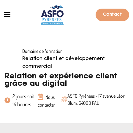
Contact
Domaine de formation
Formations
Relation client et développement
Particuliers
commercial
Relation et expérience client
Entreprises
grâce au digital
Qui sommes-nous ?
2 jours soit
ASFO Pyrénées - 17 avenue Léon
Nous
Blum, 64000 PAU
14 heures
Actualités
contacter
Informations pratiques
Notre catalogue