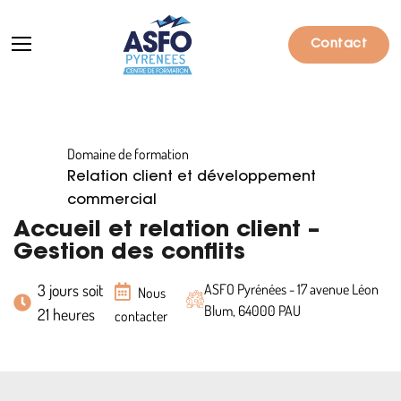
Contact
Domaine de formation
Formations
Relation client et développement
Particuliers
commercial
Accueil et relation client –
Entreprises
Gestion des conflits
Qui sommes-nous ?
3 jours soit
ASFO Pyrénées - 17 avenue Léon
Nous
Blum, 64000 PAU
21 heures
Actualités
contacter
Informations pratiques
Notre catalogue