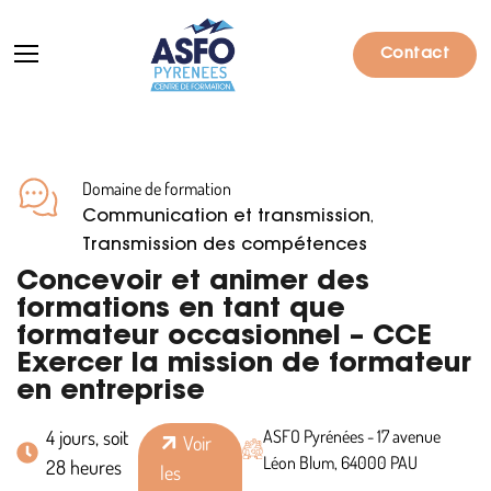
Contact
Domaine de formation
Formations
,
Communication et transmission
Particuliers
Transmission des compétences
Concevoir et animer des
Entreprises
formations en tant que
formateur occasionnel – CCE
Qui sommes-nous ?
Exercer la mission de formateur
Actualités
en entreprise
Informations pratiques
4 jours, soit
ASFO Pyrénées - 17 avenue
Voir
Léon Blum, 64000 PAU
28 heures
les
Notre catalogue