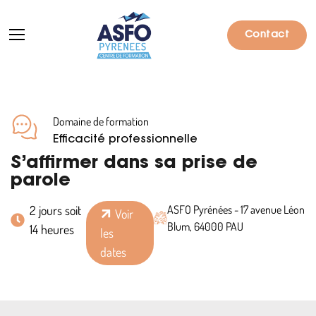
Contact
Domaine de formation
Formations
Efficacité professionnelle
Particuliers
S’affirmer dans sa prise de
parole
Entreprises
2 jours soit
ASFO Pyrénées - 17 avenue Léon
Voir
Qui sommes-nous ?
Blum, 64000 PAU
14 heures
les
Actualités
dates
Informations pratiques
Notre catalogue