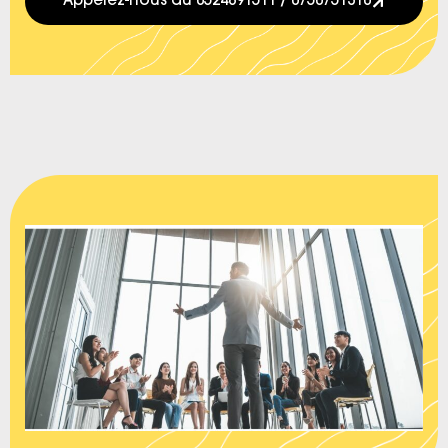
Appelez-nous au 0524891511 / 0750751310