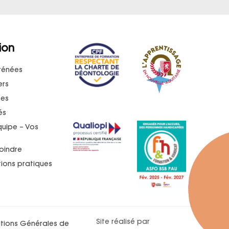
ion
rénées
ers
ses
és
quipe – Vos
oindre
ions pratiques
t
Site réalisé par
tions Générales de