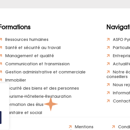
Formations
Navigat
Ressources humaines
ASFO Py
Santé et sécurité au travail
Particuli
Management et qualité
Entrepri
Communication et transmission
Actualit
Gestion administrative et commerciale
Notre é
conseillers
Immobilier
Nous rej
Sécurité des biens et des personnes
Informat
Tourisme-Hôtellerie-Restauration
Contac
Formation des élus
Sanitaire et social
Mentions
Condi
és.