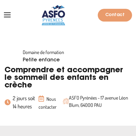
Contact
Domaine de formation
Formations
Petite enfance
Particuliers
Comprendre et accompagner
le sommeil des enfants en
Entreprises
crèche
Qui sommes-nous ?
2 jours soit
ASFO Pyrénées - 17 avenue Léon
Nous
Blum, 64000 PAU
14 heures
Actualités
contacter
Informations pratiques
Notre catalogue