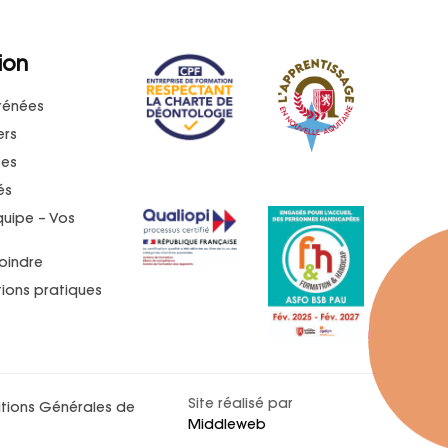
ion
rénées
ers
ses
és
quipe – Vos
oindre
ions pratiques
t
Site réalisé par
tions Générales de
Middleweb