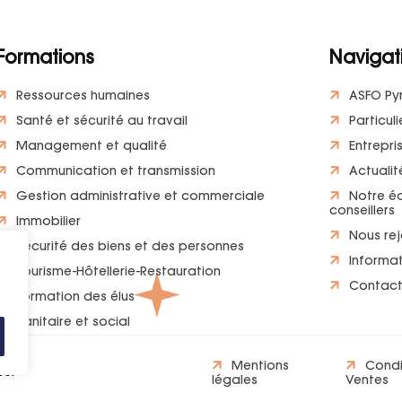
Formations
Navigat
Ressources humaines
ASFO Py
Santé et sécurité au travail
Particuli
Management et qualité
Entrepri
Communication et transmission
Actualit
Gestion administrative et commerciale
Notre é
conseillers
Immobilier
Nous rej
Sécurité des biens et des personnes
Informat
Tourisme-Hôtellerie-Restauration
Contac
Formation des élus
Sanitaire et social
Mentions
Condi
és.
légales
Ventes